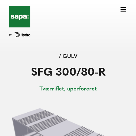
Skip
to
content
/ GULV
SFG 300/80-R
Tværriflet, uperforeret