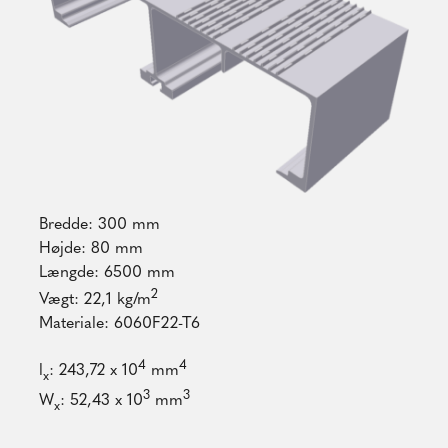
Bredde: 300 mm
Højde: 80 mm
Længde: 6500 mm
2
Vægt: 22,1 kg/m
Materiale: 6060F22-T6
4
4
l
: 243,72 x 10
mm
x
3
3
W
: 52,43 x 10
mm
x